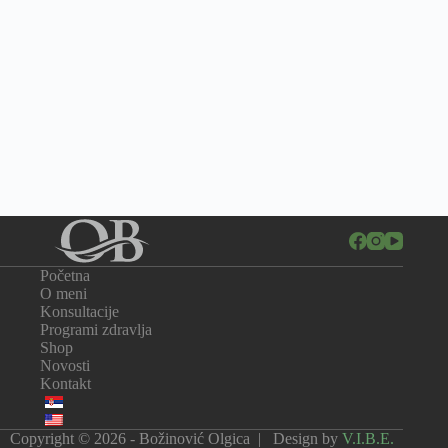
Početna
O meni
Konsultacije
Programi zdravlja
Shop
Novosti
Kontakt
Copyright © 2026 - Božinović Olgica | Design by
V.I.B.E.